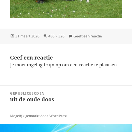
Geplaatst
Volledige
op beautyrotterd
31 maart 2020
480 × 320
Geeft een reactie
op
grootte
Geef een reactie
Je moet
ingelogd zijn op
om een reactie te plaatsen.
Bericht
GEPUBLICEERD IN
navigatie
uit de oude doos
Mogelijk gemaakt door WordPress