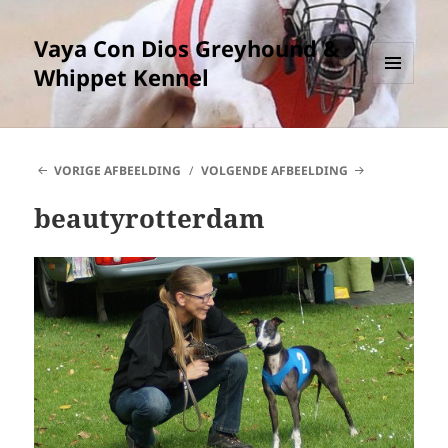
Vaya Con Dios Greyhound &
Whippet Kennel
MENU
EN
WIDGETS
VORIGE AFBEELDING
VOLGENDE AFBEELDING
beautyrotterdam